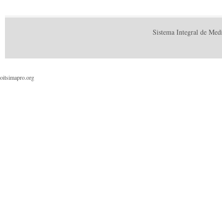
Sistema Integral de Med
oitsimapro.org