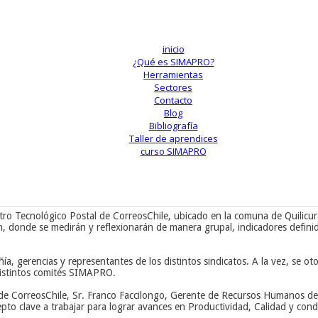
inicio
¿Qué es SIMAPRO?
Herramientas
Sectores
Contacto
Blog
Bibliografía
Taller de aprendices
curso SIMAPRO
ntro Tecnológico Postal de CorreosChile, ubicado en la comuna de Quilicur
ón, donde se medirán y reflexionarán de manera grupal, indicadores defini
ñía, gerencias y representantes de los distintos sindicatos. A la vez, se o
 distintos comités SIMAPRO.
l de CorreosChile, Sr. Franco Faccilongo, Gerente de Recursos Humanos de
pto clave a trabajar para lograr avances en Productividad, Calidad y cond