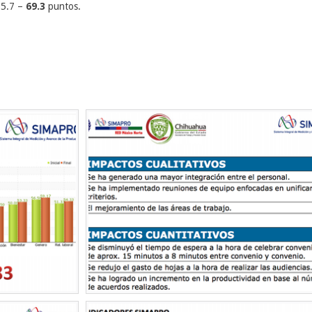
65.7 –
69.3
puntos.