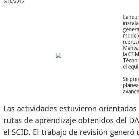
6/16/2015
La reun
instala
genera
modelo
repres
Mariva
la CTM
Técnol
el equ
Se pre
planea
avance
Las actividades estuvieron orientadas 
rutas de aprendizaje obtenidos del 
el SCID. El trabajo de revisión generó