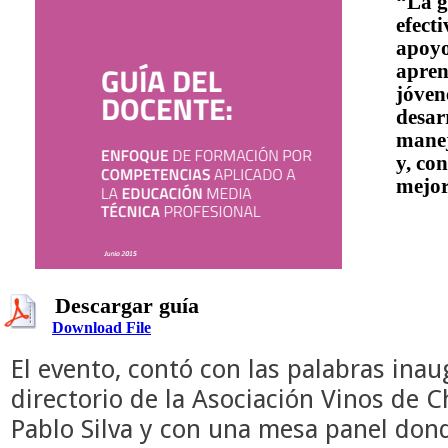
“La g
efect
apoyo
apren
jóven
desar
manej
y, co
mejor
Descargar guía
Download File
El evento, contó con las palabras inau
directorio de la
Asociación Vinos de
C
Pablo Silva y con una mesa panel
d
ond