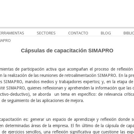
ERRAMIENTAS
SECTORES
CONTACTO
BLOG
BIBLI
MAPRO
Cápsulas de capacitación SIMAPRO
amientas de participación activa que acompañan el
proceso de reflexión
n la realización de las reuniones de retroalimentación SIMAPRO.
En la pr
es SIMAPRO, mandos medios y trabajadores expertos; y, en la etapa d
mité
SIMAPRO, quienes reflexionan y aprehenden la información que las 
uctivo-deductivo), se aborda
un tema en específico: de relevancia crític
o de seguimiento de las aplicaciones de mejora.
 capacitación es: generar un espacio de aprendizaje
y reflexión donde s
 en determinadas áreas de la empresa. El fin último de la cápsula de
capa
s de
ejercicios sencillos, una reflexión significativa que cuestione las e