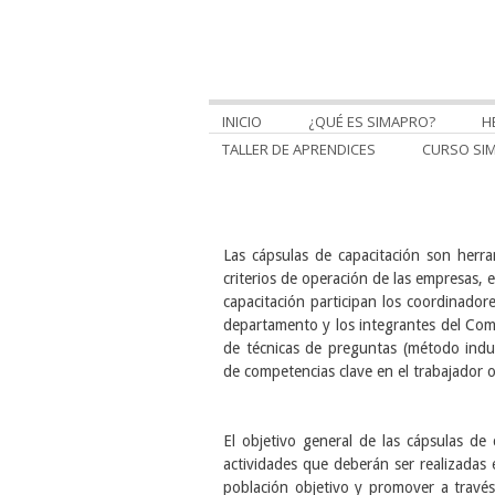
INICIO
¿QUÉ ES SIMAPRO?
H
TALLER DE APRENDICES
CURSO SI
Las cápsulas de capacitación son herr
criterios de operación de las
empresas, e
capacitación participan los
coordinador
departamento y los integrantes del Co
de técnicas de preguntas (método ind
de
competencias clave en el trabajador 
El objetivo general de las cápsulas de
actividades que deberán
ser realizadas
población objetivo y promover a travé