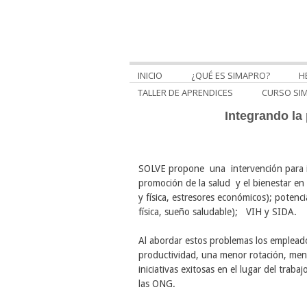
INICIO
¿QUÉ ES SIMAPRO?
H
TALLER DE APRENDICES
CURSO SI
Integrando la 
SOLVE propone una intervención para int
promoción de la salud y el bienestar en e
y física, estresores económicos); potenci
física, sueño saludable); VIH y SIDA.
Al abordar estos problemas los empleado
productividad, una menor rotación, meno
iniciativas exitosas en el lugar del traba
las ONG.