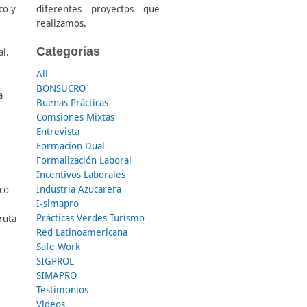
diferentes proyectos que
co y
realizamos.
Categorías
al.
All
BONSUCRO
a
Buenas Prácticas
Comsiones Mixtas
Entrevista
Formacion Dual
Formalización Laboral
Incentivos Laborales
Industria Azucarera
ico
I-simapro
Prácticas Verdes Turismo
ruta
Red Latinoamericana
Safe Work
SIGPROL
SIMAPRO
Testimonios
Videos