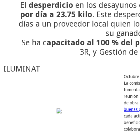
El
desperdicio
en los desayunos
por día a 23.75 kilo
. Este desper
días a un proveedor local quien l
su ganad
Se ha c
apacitado al 100 % del 
3R, y Gestión d
ILUMINAT
Octubre
La comis
fomentar
reunión
de obra 
buenas p
cada act
benefici
colabor