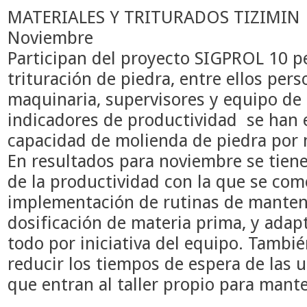
MATERIALES Y TRITURADOS TIZIMIN
Noviembre
Participan del proyecto SIGPROL 10 p
trituración de piedra, entre ellos pers
maquinaria, supervisores y equipo de
indicadores de productividad se han 
Félix
capacidad de molienda de piedra po
Cortés
En resultados para noviembre se tien
"Nos
ha
de la productividad con la que se com
ayudado
implementación de rutinas de manten
a
fortalecer
dosificación de materia prima, y adap
varias
todo por iniciativa del equipo.
Tambié
áreas
de
reducir los tiempos de espera de las 
trabajo,
que entran al taller propio para mant
trabajar
más