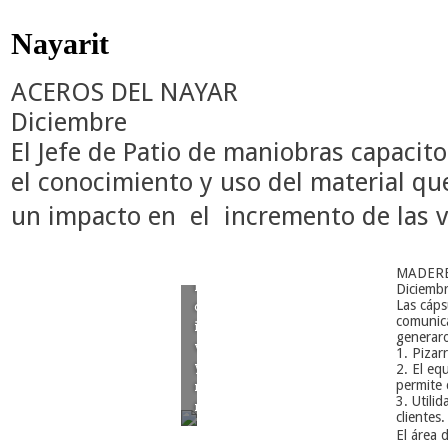
en
equipo,
Nayarit
mejor
comunicación
ACEROS DEL NAYAR
y
saber
Diciembre
ser
El Jefe de Patio de maniobras capacit
líder.
Esto
el conocimiento y uso del material que
se
está
un
impacto en el incremento de las v
reflejando
en
los
MADERE
indicadores
Diciembr
Las cáps
como
comunica
incrementar
generaro
ventas
1. Pizar
y
2. El eq
permite
reducir
3. Utili
mermas"
clientes.
El área 