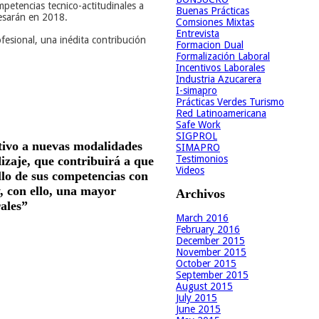
petencias tecnico-actitudinales a
Buenas Prácticas
resarán en 2018.
Comsiones Mixtas
Entrevista
esional, una inédita contribución
Formacion Dual
Formalización Laboral
Incentivos Laborales
Industria Azucarera
I-simapro
Prácticas Verdes Turismo
Red Latinoamericana
Safe Work
SIGPROL
tivo a nuevas modalidades
SIMAPRO
Testimonios
izaje, que contribuirá a que
Videos
llo de sus competencias con
y, con ello, una mayor
Archivos
ales”
March 2016
February 2016
December 2015
November 2015
October 2015
September 2015
August 2015
July 2015
June 2015