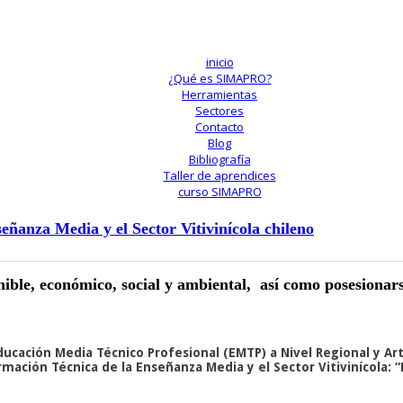
inicio
¿Qué es SIMAPRO?
Herramientas
Sectores
Contacto
Blog
Bibliografía
Taller de aprendices
curso SIMAPRO
eñanza Media y el Sector Vitivinícola chileno
tenible, económico, social y ambiental, así como posesionar
Educación Media Técnico Profesional (EMTP) a Nivel Regional y Art
rmación Técnica de la Enseñanza Media y el Sector Vitivinícola: